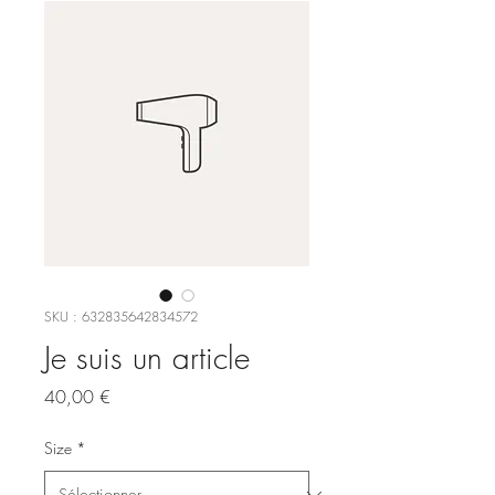
SKU : 632835642834572
Je suis un article
Prix
40,00 €
Size
*