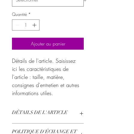
Quantité
*
Ajouter au panier
Détails de l'article. Saisissez 
ici les caractéristiques de 
l'article : taille, matière, 
consignes d'entretien et autres 
informations utiles.
DÉTAILS DE L'ARTICLE
Détails de l'article. Saisissez ici les 
POLITIQUE D'ÉCHANGE ET
caractéristiques de l'article : taille, 