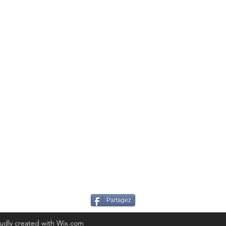
 sociaux du club
sociaux du club
supporters
Partagez
udly created with Wix.com