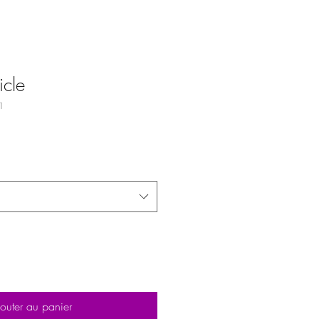
icle
1
outer au panier