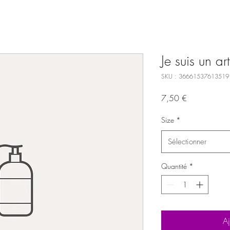
Je suis un art
SKU : 36661537613519
Prix
7,50 €
Size
*
Sélectionner
Quantité
*
Aj